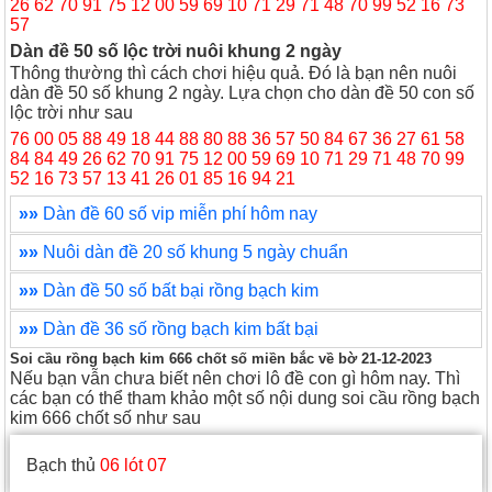
26 62 70 91 75 12 00 59 69 10 71 29 71 48 70 99 52 16 73
57
Dàn đề 50 số lộc trời nuôi khung 2 ngày
Thông thường thì cách chơi hiệu quả. Đó là bạn nên nuôi
dàn đề 50 số khung 2 ngày. Lựa chọn cho dàn đề 50 con số
lộc trời như sau
76 00 05 88 49 18 44 88 80 88 36 57 50 84 67 36 27 61 58
84 84 49 26 62 70 91 75 12 00 59 69 10 71 29 71 48 70 99
52 16 73 57 13 41 26 01 85 16 94 21
»»
Dàn đề 60 số vip miễn phí hôm nay
»»
Nuôi dàn đề 20 số khung 5 ngày chuẩn
»»
Dàn đề 50 số bất bại rồng bạch kim
»»
Dàn đề 36 số rồng bạch kim bất bại
Soi cầu rồng bạch kim 666 chốt số miền bắc về bờ 21-12-2023
Nếu bạn vẫn chưa biết nên chơi lô đề con gì hôm nay. Thì
các bạn có thể tham khảo một số nội dung soi cầu rồng bạch
kim 666 chốt số như sau
Bạch thủ
06 lót 07