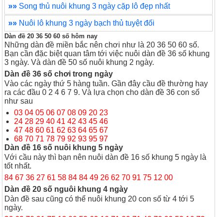
»»
Song thủ nuôi khung 3 ngày cặp lô đẹp nhất
»»
Nuôi lô khung 3 ngày bạch thủ tuyệt đối
Dàn đề 20 36 50 60 số hôm nay
Những dàn đề miền bắc nên chơi như là 20 36 50 60 số.
Bạn cần đặc biệt quan tâm tới việc nuôi dàn đề 36 số khung
3 ngày. Và dàn đề 50 số nuôi khung 2 ngày.
Dàn đề 36 số chơi trong ngày
Vào các ngày thứ 5 hàng tuần. Gần đây cầu đề thường hay
ra các đầu 0 2 4 6 7 9. Và lựa chọn cho dàn đề 36 con số
như sau
03 04 05 06 07 08 09 20 23
24 28 29 40 41 42 43 45 46
47 48 60 61 62 63 64 65 67
68 70 71 78 79 92 93 95 97
Dàn đề 16 số nuôi khung 5 ngày
Với cầu này thì bạn nên nuôi dàn đề 16 số khung 5 ngày là
tốt nhất.
84 67 36 27 61 58 84 84 49 26 62 70 91 75 12 00
Dàn đề 20 số nguôi khung 4 ngày
Dàn đề sau cũng có thể nuôi khung 20 con số từ 4 tới 5
ngày.