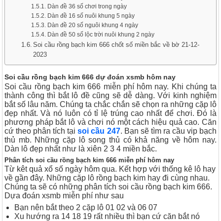
Dàn đề 36 số chơi trong ngày
Dàn đề 16 số nuôi khung 5 ngày
Dàn đề 20 số nguôi khung 4 ngày
Dàn đề 50 số lộc trời nuôi khung 2 ngày
Soi cầu rồng bạch kim 666 chốt số miền bắc về bờ 21-12-
2023
Soi cầu rồng bạch kim 666 dự đoán xsmb hôm nay
Soi cầu rồng bạch kim 666 miễn phí hôm nay. Khi chúng ta
thành công thì bắt lô đề cũng sẽ dễ dàng. Với kinh nghiệm
bắt số lâu năm. Chúng ta chắc chắn sẽ chọn ra những cặp lô
đẹp nhất. Và nó luôn có tỉ lệ trúng cao nhất để chơi. Đó là
phương pháp bắt lô và chơi nó một cách hiệu quả cao. Căn
cứ theo phân tích tại
soi cầu 247
. Bạn sẽ tìm ra cầu vip bạch
thủ mb. Những cặp lô song thủ có khả năng về hôm nay.
Dàn lô đẹp nhất như là xiên 2 3 4 miền bắc.
Phân tích soi cầu rồng bạch kim 666 miễn phí hôm nay
Từ kêt quả xổ số ngày hôm qua. Kết hợp với thống kê lô hay
về gần đây. Những cặp lô rồng bạch kim hay đi cùng nhau.
Chúng ta sẽ có những phân tích soi cầu rồng bạch kim 666.
Dựa đoán xsmb miễn phí như sau
Bạn nên bắt theo 2 cặp lô 01 02 và 06 07
Xu hướng ra 14 18 19 rất nhiều thì bạn cứ căn bắt nó