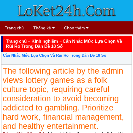
Trang chủ
Thống kê
Chọn thêm
Trang chủ
»
Kinh nghiệm
»
Cân Nhắc Mức Lựa Chọn Và
Rủi Ro Trong Dàn Đề 18 Số
Cân Nhắc Mức Lựa Chọn Và Rủi Ro Trong Dàn Đề 18 Số
The following article by the admin
views lottery games as a folk
culture topic, requiring careful
consideration to avoid becoming
addicted to gambling. Prioritize
hard work, financial management,
and healthy entertainment.