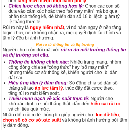
đến
tăng mức cược một cách phi lý
.
Chiến lược chọn số không hợp lý:
Chọn các con số
dựa vào cảm xúc hoặc theo “số may mắn” mà bỏ qua
phân tích thống kê, dễ khiến dàn số 18 bị lệch, giảm tỷ
lệ thắng thực tế.
Rủi ro này là
nguy hiểm nhất
, vì nó nằm ngay ở nền tảng
logic chơi, nếu không nhận ra, mọi quyết định tài chính và
tâm lý đều bị ảnh hưởng.
Rủi ro từ thông tin và thị trường
Người chơi còn đối mặt với
rủi ro do môi trường thông tin
và thị trường soi cầu
:
Thông tin không chính xác:
Nhiều trang mạng, nhóm
cộng đồng chia sẻ “công thức” hay “số may mắn”
nhưng thiếu cơ sở thống kê, khiến người chơi bị dẫn
dắt sai.
Hiệu ứng tâm lý đám đông:
Số đông chia sẻ dàn số
thắng sẽ tạo
áp lực tâm lý
, thúc đẩy đặt cược theo,
tăng rủi ro mất kiểm soát.
Thiếu minh bạch về xác suất thực tế:
Người chơi
khó xác định cơ hội thắng thật, dẫn đến
hiểu sai rủi ro
và chi tiêu quá mức.
Nhận diện rủi ro từ thông tin giúp người chơi
lọc dữ liệu,
chọn số có cơ sở xác suất
và không bị ảnh hưởng bởi tâm
lý đám đông.