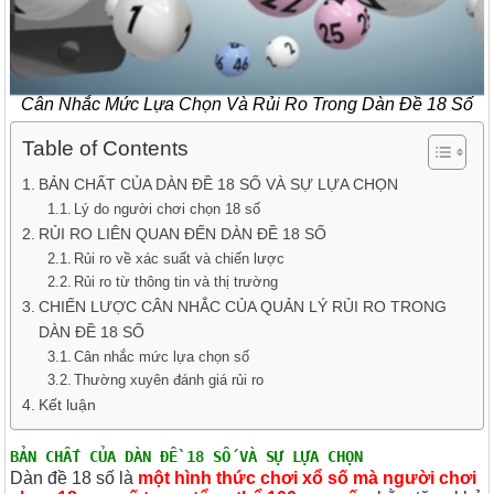
Cân Nhắc Mức Lựa Chọn Và Rủi Ro Trong Dàn Đề 18 Số
Table of Contents
BẢN CHẤT CỦA DÀN ĐỀ 18 SỐ VÀ SỰ LỰA CHỌN
Lý do người chơi chọn 18 số
RỦI RO LIÊN QUAN ĐẾN DÀN ĐỀ 18 SỐ
Rủi ro về xác suất và chiến lược
Rủi ro từ thông tin và thị trường
CHIẾN LƯỢC CÂN NHẮC CỦA QUẢN LÝ RỦI RO TRONG
DÀN ĐỀ 18 SỐ
Cân nhắc mức lựa chọn số
Thường xuyên đánh giá rủi ro
Kết luận
BẢN CHẤT CỦA DÀN ĐỀ 18 SỐ VÀ SỰ LỰA CHỌN
Dàn đề 18 số là
một hình thức chơi xổ số mà người chơi