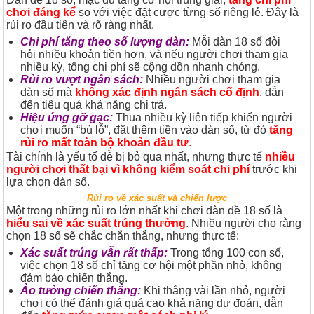
chơi đáng kể
so với việc đặt cược từng số riêng lẻ. Đây là
rủi ro đầu tiên và rõ ràng nhất.
Chi phí tăng theo số lượng dàn:
Mỗi dàn 18 số đòi
hỏi nhiều khoản tiền hơn, và nếu người chơi tham gia
nhiều kỳ, tổng chi phí sẽ cộng dồn nhanh chóng.
Rủi ro vượt ngân sách:
Nhiều người chơi tham gia
dàn số mà
không xác định ngân sách cố định
, dẫn
đến tiêu quá khả năng chi trả.
Hiệu ứng gỡ gạc:
Thua nhiều kỳ liên tiếp khiến người
chơi muốn “bù lỗ”, đặt thêm tiền vào dàn số, từ đó
tăng
rủi ro mất toàn bộ khoản đầu tư
.
Tài chính là yếu tố dễ bị bỏ qua nhất, nhưng thực tế
nhiều
người chơi thất bại vì không kiểm soát chi phí
trước khi
lựa chọn dàn số.
Rủi ro về xác suất và chiến lược
Một trong những rủi ro lớn nhất khi chơi dàn đề 18 số là
hiểu sai về xác suất trúng thưởng
. Nhiều người cho rằng
chọn 18 số sẽ chắc chắn thắng, nhưng thực tế:
Xác suất trúng vẫn rất thấp:
Trong tổng 100 con số,
việc chọn 18 số chỉ tăng cơ hội một phần nhỏ, không
đảm bảo chiến thắng.
Ảo tưởng chiến thắng:
Khi thắng vài lần nhỏ, người
chơi có thể đánh giá quá cao khả năng dự đoán, dẫn