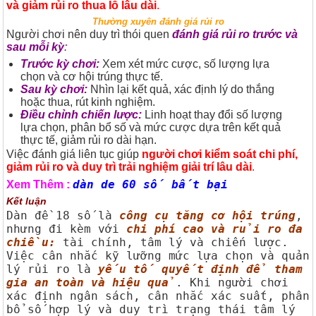
và giảm rủi ro thua lỗ lâu dài
.
Thường xuyên đánh giá rủi ro
Người chơi nên duy trì thói quen
đánh giá rủi ro trước và
sau mỗi kỳ
:
Trước kỳ chơi:
Xem xét mức cược, số lượng lựa
chọn và cơ hội trúng thực tế.
Sau kỳ chơi:
Nhìn lại kết quả, xác định lý do thắng
hoặc thua, rút kinh nghiệm.
Điều chỉnh chiến lược:
Linh hoạt thay đổi số lượng
lựa chọn, phân bổ số và mức cược dựa trên kết quả
thực tế, giảm rủi ro dài hạn.
Việc đánh giá liên tục giúp
người chơi kiểm soát chi phí,
giảm rủi ro và duy trì trải nghiệm giải trí lâu dài
.
dàn de 60 số bất bại
Xem Thêm :
Kết luận
Dàn đề 18 số là
công cụ tăng cơ hội trúng
,
nhưng đi kèm với
chi phí cao và rủi ro đa
chiều
:
tài chính, tâm lý và chiến lược.
Việc cân nhắc kỹ lưỡng mức lựa chọn và quản
lý rủi ro là
yếu tố quyết định để tham
gia an toàn và hiệu quả
. Khi người chơi
xác định ngân sách, cân nhắc xác suất, phân
bổ số hợp lý và duy trì trạng thái tâm lý