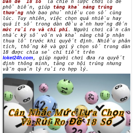
Dàn đề 18 số
là chiến lược chơi lô đề
phổ biến, giúp
tăng khả năng trúng
thưởng
nhờ bao phủ nhiều con số cùng
lúc. Tuy nhiên, việc chọn quá nhiều hay
quá ít số trong dàn đều ảnh hưởng đến
mức rủi ro và chi phí
. Người chơi cần cân
nhắc kỹ số vốn và khả năng chấp nhận
thua lỗ trước khi quyết định. Nhiều phân
tích, thống kê và gợi ý chọn số trong dàn
18 được chia sẻ chi tiết trên
, giúp người chơi đưa ra quyết
loket24h.com
định thông minh, tăng cơ hội trúng nhưng
vẫn quản lý rủi ro hợp lý.