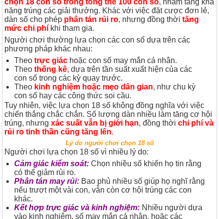
chọn 18 con số trong tổng thể 100 con số
, nhằm tăng khả
năng trúng các giải thưởng. Khác với việc đặt cược đơn lẻ,
dàn số cho phép
phân tán rủi ro
, nhưng đồng thời
tăng
mức chi phí
khi tham gia.
Người chơi thường lựa chọn các con số dựa trên các
phương pháp khác nhau:
Theo
trực giác
hoặc con số may mắn cá nhân.
Theo
thống kê
, dựa trên tần suất xuất hiện của các
con số trong các kỳ quay trước.
Theo
kinh nghiệm hoặc mẹo dân gian
, như chu kỳ
con số hay các công thức soi cầu.
Tuy nhiên, việc lựa chọn 18 số không đồng nghĩa với việc
chiến thắng chắc chắn. Số lượng dàn nhiều làm tăng cơ hội
trúng, nhưng
xác suất vẫn bị giới hạn
, đồng thời
chi phí và
rủi ro tinh thần cũng tăng lên
.
Lý do người chơi chọn 18 số
Người chơi lựa chọn 18 số vì nhiều lý do:
Cảm giác kiểm soát:
Chọn nhiều số khiến họ tin rằng
có thể giảm rủi ro.
Phân tán may rủi:
Bao phủ nhiều số giúp họ nghĩ rằng
nếu trượt một vài con, vẫn còn cơ hội trúng các con
khác.
Kết hợp trực giác và kinh nghiệm:
Nhiều người dựa
vào kinh nghiệm, số may mắn cá nhân, hoặc các