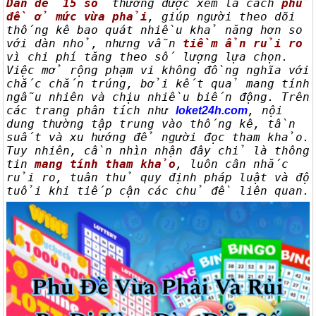
Dàn đề 15 số
thường được xem là cách
phủ
đề ở mức vừa phải
, giúp người theo dõi
thống kê bao quát nhiều khả năng hơn so
với dàn nhỏ, nhưng vẫn
tiềm ẩn rủi ro
vì chi phí tăng theo số lượng lựa chọn.
Việc mở rộng phạm vi không đồng nghĩa với
chắc chắn trúng, bởi kết quả mang tính
ngẫu nhiên và chịu nhiều biến động. Trên
các trang phân tích như
, nội
loket24h.com
dung thường tập trung vào thống kê, tần
suất và xu hướng để người đọc tham khảo.
Tuy nhiên, cần nhìn nhận đây chỉ là thông
tin
mang tính tham khảo
, luôn cân nhắc
rủi ro, tuân thủ quy định pháp luật và độ
tuổi khi tiếp cận các chủ đề liên quan.