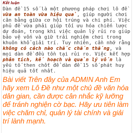
Kết luận
Dàn đề 15 số là một phương pháp chơi lô đề
vừa an toàn vừa hiệu quả
, giúp người chơi
cân bằng giữa cơ hội trúng và chi phí. Việc
phủ đề vừa phải giúp tối ưu hóa chiến lược
dự đoán, trong khi việc quản lý rủi ro giúp
bảo vệ vốn và giữ trải nghiệm chơi trong
khuôn khổ giải trí. Tuy nhiên, cần nhớ rằng
không có cách nào chắc chắn thắng
, và
mọi dàn đề đều tồn tại rủi ro. Việc kết hợp
phân tích, kế hoạch và quản lý vốn
là
yếu tố then chốt để dàn đề 15 số phát huy
hiệu quả tốt nhất.
Bài viết Trên đây của ADMIN Anh Em
hãy xem Lô Đề như một chủ đề văn hóa
dân gian, cần được cân nhắc kỹ lưỡng
để tránh nghiện cờ bạc. Hãy ưu tiên làm
việc chăm chỉ, quản lý tài chính và giải
trí lành mạnh.