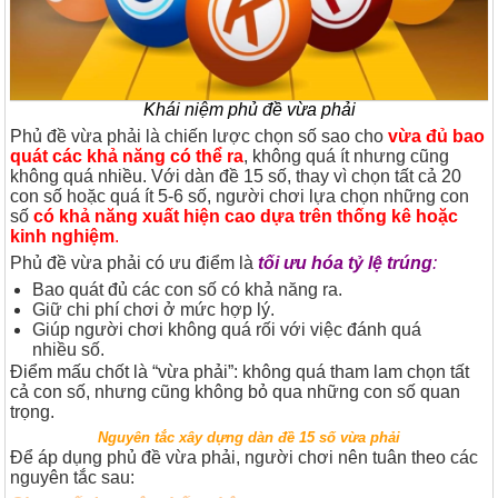
Khái niệm phủ đề vừa phải
Phủ đề vừa phải là chiến lược chọn số sao cho
vừa đủ bao
quát các khả năng có thể ra
, không quá ít nhưng cũng
không quá nhiều. Với dàn đề 15 số, thay vì chọn tất cả 20
con số hoặc quá ít 5-6 số, người chơi lựa chọn những con
số
có khả năng xuất hiện cao dựa trên thống kê hoặc
kinh nghiệm
.
Phủ đề vừa phải có ưu điểm là
tối ưu hóa tỷ lệ trúng
:
Bao quát đủ các con số có khả năng ra.
Giữ chi phí chơi ở mức hợp lý.
Giúp người chơi không quá rối với việc đánh quá
nhiều số.
Điểm mấu chốt là “vừa phải”: không quá tham lam chọn tất
cả con số, nhưng cũng không bỏ qua những con số quan
trọng.
Nguyên tắc xây dựng dàn đề 15 số vừa phải
Để áp dụng phủ đề vừa phải, người chơi nên tuân theo các
nguyên tắc sau: