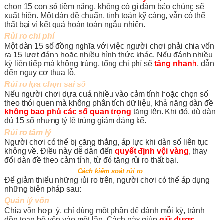
chọn 15 con số tiềm năng, không có gì đảm bảo chúng sẽ
xuất hiện. Một dàn đề chuẩn, tính toán kỹ càng, vẫn có thể
thất bại vì kết quả hoàn toàn ngẫu nhiên.
Rủi ro chi phí
Một dàn 15 số đồng nghĩa với việc người chơi phải chia vốn
ra 15 lượt đánh hoặc nhiều hình thức khác. Nếu đánh nhiều
kỳ liên tiếp mà không trúng, tổng chi phí sẽ
tăng nhanh
, dẫn
đến nguy cơ thua lỗ.
Rủi ro lựa chọn sai số
Nếu người chơi dựa quá nhiều vào cảm tính hoặc chọn số
theo thói quen mà không phân tích dữ liệu, khả năng dàn đề
không bao phủ các số quan trọng
tăng lên. Khi đó, dù dàn
đủ 15 số nhưng tỷ lệ trúng giảm đáng kể.
Rủi ro tâm lý
Người chơi có thể bị căng thẳng, áp lực khi dàn số liên tục
không về. Điều này dễ dẫn đến
quyết định vội vàng
, thay
đổi dàn đề theo cảm tính, từ đó tăng rủi ro thất bại.
Cách kiểm soát rủi ro
Để giảm thiểu những rủi ro trên, người chơi có thể áp dụng
những biện pháp sau:
Quản lý vốn
Chia vốn hợp lý, chỉ dùng một phần để đánh mỗi kỳ, tránh
dồn toàn bộ vốn vào một lần. Cách này giúp
giữ được