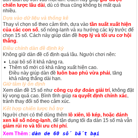
chiến lược lâu dài
, dù có thua cũng không bị mất quá
nhiều.
Dựa vào dữ liệu và thống kê
Thay vì chọn số theo cảm tính, dựa vào
tần suất xuất hiện
của các con số
, số nóng-lạnh và xu hướng các kỳ trước để
chọn 15 số. Cách này giúp dàn đề
hợp lý và tối ưu cơ hội
thắng
.
Điều chỉnh dàn đề định kỳ
Không giữ dàn đề cố định quá lâu. Người chơi nên:
Loại bỏ số ít khả năng ra.
Thêm số mới có khả năng xuất hiện cao.
Điều này giúp dàn đề
luôn bao phủ vừa phải
, tăng
khả năng thắng dài hạn.
Giữ tâm lý ổn định
Xem dàn đề 15 số như
công cụ dự đoán giải trí
, không đặt
kỳ vọng quá cao. Bình tĩnh giúp
ra quyết định chính xác
,
tránh thay đổi số theo cảm xúc.
Kết hợp chiến lược hỗ trợ
Người chơi có thể dùng thêm
lô xiên, lô kép, hoặc đánh
xen kẽ số nóng-lạnh
, để tận dụng tối đa dàn 15 số mà vẫn
giảm rủi ro và tối ưu chi phí
.
dàn de 60 số bất bại
Xem Thêm :