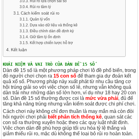
Rủi ro lựa chọn sai số
Rủi ro tâm lý
Cách kiểm soát rủi ro
Quản lý vốn
Dựa vào dữ liệu và thống kê
Điều chỉnh dàn đề định kỳ
Giữ tâm lý ổn định
Kết hợp chiến lược hỗ trợ
Kết luận
KHÁI NIỆM VÀ VAI TRÒ CỦA DÀN DỀ 15 SỐ
Dàn đề 15 số là một phương pháp chơi lô đề phổ biến, trong
đó người chơi chọn ra
15 con số
để tham gia dự đoán kết
quả xổ số. Phương pháp này xuất phát từ nhu cầu tăng cơ
hội trúng giải so với việc chọn số lẻ, nhưng vẫn không quá
dàn trải như những dàn số lớn hơn, ví dụ như 18 hay 20 con
số. Dàn đề 15 số thường được coi là
mức vừa phải
, đủ để
tăng khả năng trúng nhưng vẫn kiểm soát được chi phí chơi.
Cách chơi này không chỉ đơn thuần là may mắn mà còn đòi
hỏi người chơi phải
biết phân tích thống kê
, quan sát các
con số ra thường xuyên hoặc theo các quy luật nhất định.
Việc chọn dàn đề phù hợp giúp tối ưu hóa tỷ lệ thắng và
giảm thiểu rủi ro, mặc dù không thể loại bỏ rủi ro hoàn toàn.