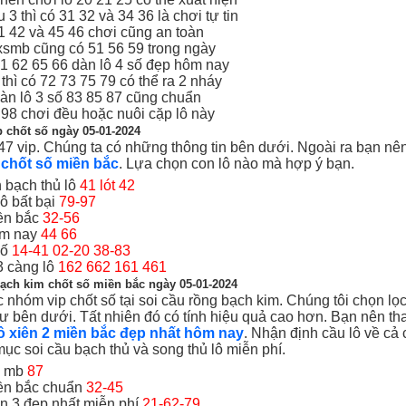
 3 thì có 31 32 và 34 36 là chơi tự tin
41 42 và 45 46 chơi cũng an toàn
smb cũng có 51 56 59 trong ngày
61 62 65 66 dàn lô 4 số đẹp hôm nay
thì có 72 73 75 79 có thể ra 2 nháy
dàn lô 3 số 83 85 87 cũng chuẩn
 98 chơi đều hoặc nuôi cặp lô này
p chốt số ngày 05-01-2024
47 vip. Chúng ta có những thông tin bên dưới. Ngoài ra bạn nê
chốt số miền bắc
. Lựa chọn con lô nào mà hợp ý bạn.
 bạch thủ lô
41 lót 42
lô bất bại
79-97
ền bắc
32-56
ôm nay
44 66
số
14-41 02-20 38-83
 càng lô
162 662 161 461
ạch kim chốt số miền bắc ngày 05-01-2024
 nhóm vip chốt số tại soi cầu rồng bạch kim. Chúng tôi chọn lọc
ư bên dưới. Tất nhiên đó có tính hiệu quả cao hơn. Bạn nên t
ô xiên 2 miền bắc đẹp nhất hôm nay
. Nhận định cầu lô về cả 
ục soi cầu bạch thủ và song thủ lô miễn phí.
ô mb
87
ền bắc chuẩn
32-45
ên 3 đẹp nhất miễn phí
21-62-79