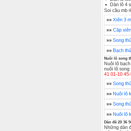
Dàn lô 4 
Soi cầu mb r
»»
Xiên 3 m
»»
Cặp xiên
»»
Song thủ
»»
Bạch thủ
Nuôi lô song t
Nuôi lô bạch
nuôi lô song
41 01-10 45
»»
Song thủ
»»
Nuôi lô 
»»
Song thủ
»»
Nuôi lô 
Dàn đề 20 36 
Những dàn đề