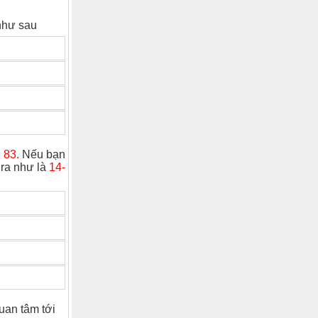
như sau
 83.
Nếu bạn
 ra như là
14-
uan tâm tới