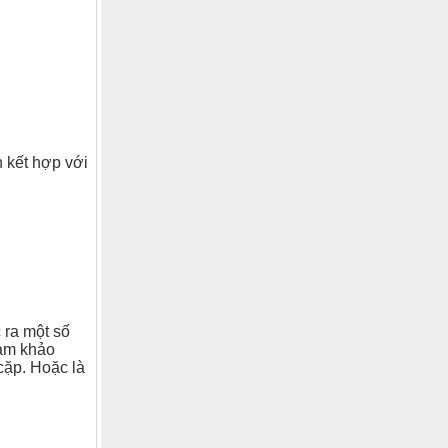
n kết hợp với
 ra một số
ham khảo
cặp. Hoặc là