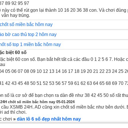
87 89 92 95 97
 này có thể rút gọn lại thành 10 16 20 36 38 con. Và chơi đùn
 vẫn hay trúng.
chốt số miền bắc hôm nay
ào bờ cao thủ top 2 hôm nay
hốt số top 1 miền bắc hôm nay
ặc biệt 60 số
ặc biệt 60 con số. Bạn bắt hết tất cả các đầu 0 1 2 5 6 7. Hoặc 
sau
04 05 06 07 08 09 10 12 13 14 16 17 18 19 20 21 22 23 24 25 2
41 42 43 45 48 50 51 52 53 56 57 59 61 62 63 64 65 68 69 70 7
n số là cơ sở để bạn chọn ra dàn đề như 38 42 45 50 số rất thu
24H chốt số miền bắc hôm nay 05-01-2024
i cầu XSMB 24H. AD cũng xin chốt số miền bắc như bên dưới. 
i ad thì chơi.
ệc chơi
»
dàn lô 6 số đẹp nhất hôm nay