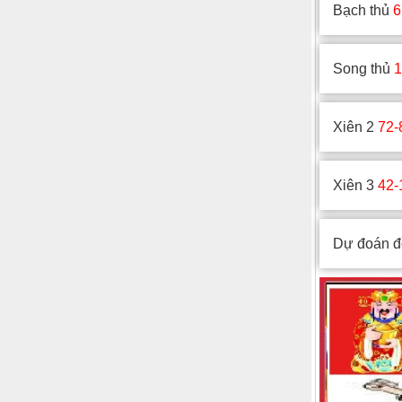
Bạch thủ
6
Song thủ
1
Xiên 2
72-
Xiên 3
42-
Dự đoán 