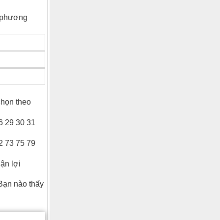
g phương
chọn theo
6 29 30 31
2 73 75 79
ận lợi
Bạn nào thấy